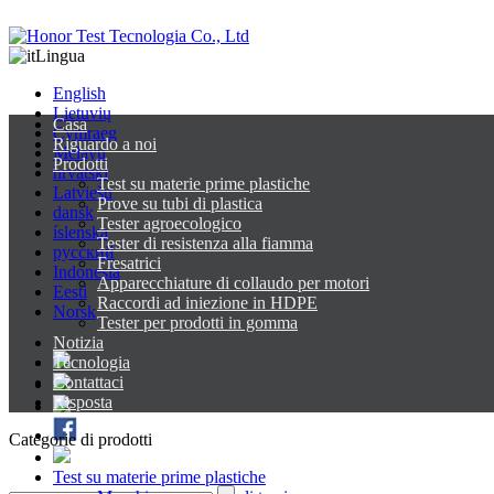
Lingua
English
Lietuvių
Casa
Cymraeg
Riguardo a noi
Melayu
Prodotti
hrvatski
Test su materie prime plastiche
Latviešu
Prove su tubi di plastica
dansk
Tester agroecologico
íslenska
Tester di resistenza alla fiamma
русский
Fresatrici
Indonesia
Apparecchiature di collaudo per motori
Eesti
Raccordi ad iniezione in HDPE
Norsk
Tester per prodotti in gomma
Notizia
Tecnologia
Contattaci
Risposta
Categorie di prodotti
Test su materie prime plastiche