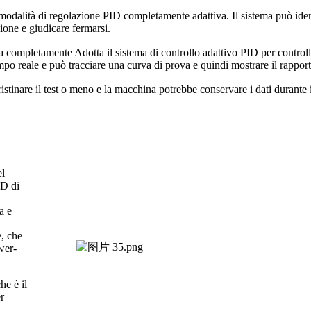
a modalità di regolazione PID completamente adattiva.
Il sistema può iden
ione e giudicare fermarsi.
a completamente Adotta il sistema di controllo adattivo PID per controlla
mpo reale e può tracciare una curva di prova e quindi mostrare il rappor
ipristinare il test o meno e la macchina potrebbe conservare i dati durante 
el
AD di
a e
e, che
wer-
e è il
r