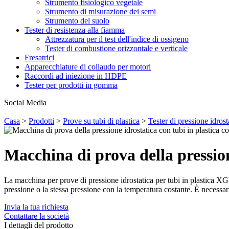
Strumento fisiologico vegetale
Strumento di misurazione dei semi
Strumento del suolo
Tester di resistenza alla fiamma
Attrezzatura per il test dell'indice di ossigeno
Tester di combustione orizzontale e verticale
Fresatrici
Apparecchiature di collaudo per motori
Raccordi ad iniezione in HDPE
Tester per prodotti in gomma
Social Media
Casa
>
Prodotti
>
Prove su tubi di plastica
>
Tester di pressione idrost
Macchina di prova della pression
La macchina per prove di pressione idrostatica per tubi in plastica XGY-
pressione o la stessa pressione con la temperatura costante.
È necessari
Invia la tua richiesta
Contattare la società
I dettagli del prodotto