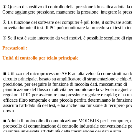
① Questo dispositivo di controllo della pressione idrostatica adotta l
Come aggiungere pressione, mantenere la pressione, integrare la press
② La funzione del software del computer è più forte, il software adott
provetta durante il test.
Il PC può monitorare la procedura di test in te
③ Se il test è stato interrotto da vari motivi, è possibile scegliere di r
Prestazioni
:
Unità di controllo per telaio principale
■ Utilizzo del microprocessore AVR ad alta velocità come struttura d
circuito principale, basato su amplificatore di strumentazione e chip 
precisione, per eseguire la funzione di raccolta dati, meccanismo di
pianificazione del flusso di attività per monitorare la valvola magnetic
regolare il PID per assicurare una pressione regolare e rapida;
e ha un
efficace filtro temporale e una piccola perdita determinano la funzion
assicura l'affidabilità del test, e ha anche una funzione di recupero po
down.
■ Adotta il protocollo di comunicazione MODBUS per il computer, ch
protocollo di comunicazione di controllo industriale convenzionale pe
garantire un'elevata affidabilità della trasmissione dei dati e altra