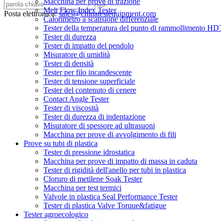
Macchina per prove di trazione
Melt Flow Index Tester
Posta elettronica:
sales@chinatestequipment.com
Calorimetro a scansione differenziale
Tester della temperatura del punto di rammollimento
Tester di durezza
Tester di impatto del pendolo
Misuratore di umidità
Tester di densità
Tester per filo incandescente
Tester di tensione superficiale
Tester del contenuto di cenere
Contact Angle Tester
Tester di viscosità
Tester di durezza di indentazione
Misuratore di spessore ad ultrasuoni
Macchina per prove di avvolgimento di fili
Prove su tubi di plastica
Tester di pressione idrostatica
Macchina per prove di impatto di massa in caduta
Tester di rigidità dell'anello per tubi in plastica
Cloruro di metilene Soak Tester
Macchina per test termici
Valvole in plastica Seal Performance Tester
Tester di plastica Valve Torque&fatigue
Tester agroecologico