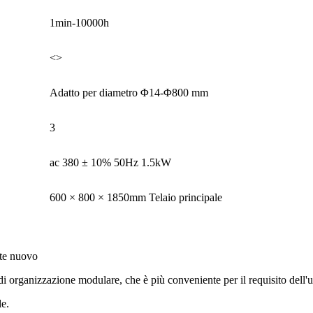
1min-10000h
<>
Adatto per diametro Φ14-Φ800 mm
3
ac 380 ± 10% 50Hz 1.5kW
600 × 800 × 1850mm Telaio principale
nte nuovo
di organizzazione modulare, che è più conveniente per il requisito dell'u
le.