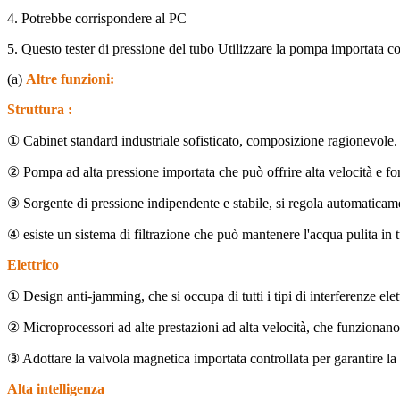
4. Potrebbe corrispondere al PC
5. Questo tester di pressione del tubo Utilizzare la pompa importata c
(a)
Altre funzioni:
Struttura :
① Cabinet standard industriale sofisticato, composizione ragionevole.
② Pompa ad alta pressione importata che può offrire alta velocità e fo
③ Sorgente di pressione indipendente e stabile, si regola automaticam
④ esiste un sistema di filtrazione che può mantenere l'acqua pulita in 
Elettrico
① Design anti-jamming, che si occupa di tutti i tipi di interferenze el
② Microprocessori ad alte prestazioni ad alta velocità, che funzionan
③ Adottare la valvola magnetica importata controllata per garantire la 
Alta
intelligenza